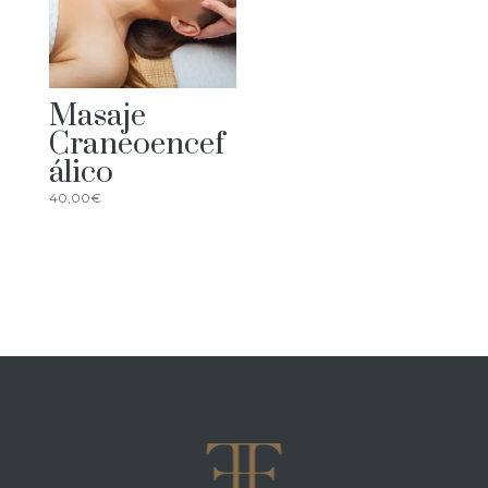
Masaje
Craneoencef
álico
40,00
€