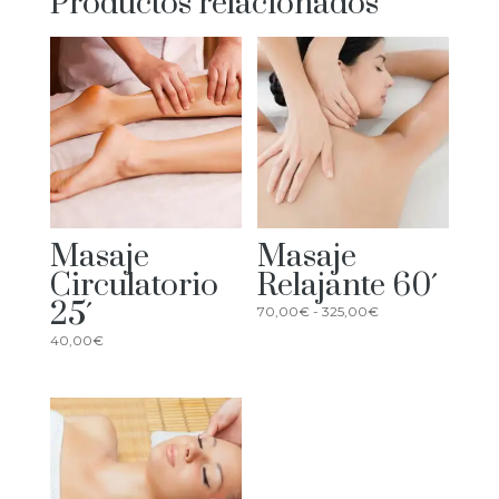
Productos relacionados
Masaje
Masaje
Circulatorio
Relajante 60´
25´
Rango
70,00
€
-
325,00
€
de
40,00
€
precios:
desde
70,00€
hasta
325,00€