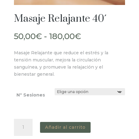
Masaje Relajante 40´
Rango
50,00
€
-
180,00
€
de
precios:
Masaje Relajante que reduce el estrés y la
desde
tensión muscular, mejora la circulación
50,00€
sanguínea, y promueve la relajación y el
hasta
bienestar general.
180,00€
Nº Sesiones
Masaje
Añadir al carrito
Relajante
40