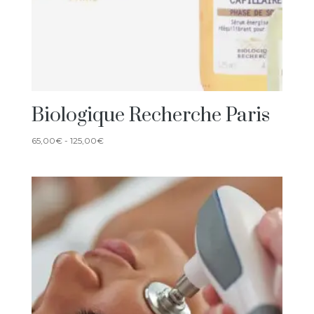
Biologique Recherche Paris
Rango
65,00
€
-
125,00
€
de
precios:
desde
65,00€
hasta
125,00€