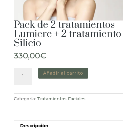
Pack de 2 tratamientos
Lumiere + 2 tratamiento
Silicio
330,00
€
Pack
Añadir al carrito
de
2
tratamientos
Categoría:
Tratamientos Faciales
Lumiere
+
2
tratamiento
Descripción
Silicio
cantidad