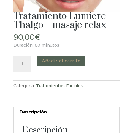
Tratamiento Lumiere
Thalgo + masaje relax
90,00
€
Duración: 60 minutos
Tratamiento
Añadir al carrito
Lumiere
Thalgo
+
Categoría:
Tratamientos Faciales
masaje
relax
cantidad
Descripción
Descripción