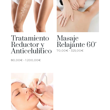
Tratamiento
Masaje
Reductor y
Relajante 60´
Anticelulítico
Rango
70,00
€
-
325,00
€
de
Rango
80,00
€
-
1.200,00
€
precios:
de
desde
precios:
70,00€
desde
hasta
80,00€
325,00€
hasta
1.200,00€