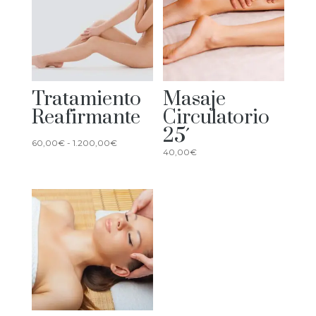
Tratamiento
Masaje
Reafirmante
Circulatorio
25´
Rango
60,00
€
-
1.200,00
€
40,00
€
de
precios:
desde
60,00€
hasta
1.200,00€