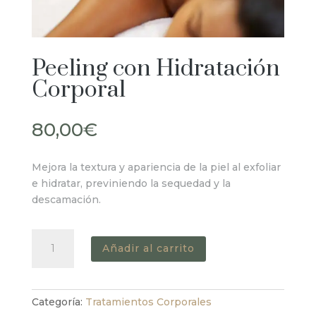
Peeling con Hidratación
Corporal
80,00
€
Mejora la textura y apariencia de la piel al exfoliar
e hidratar, previniendo la sequedad y la
descamación.
Peeling
Añadir al carrito
con
Hidratación
Corporal
cantidad
Categoría:
Tratamientos Corporales