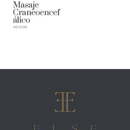
Masaje
Craneoencef
álico
40,00
€