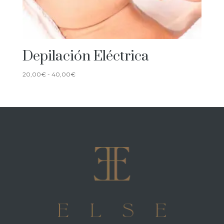
Depilación Eléctrica
Rango
20,00
€
-
40,00
€
de
precios:
desde
20,00€
hasta
40,00€