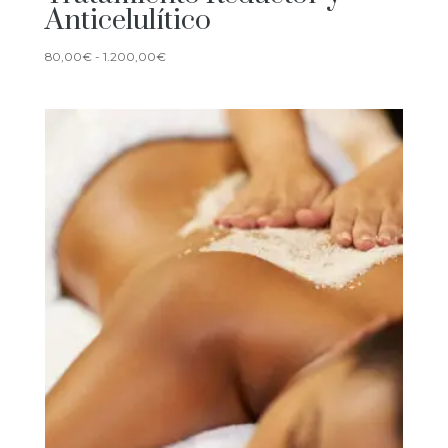
Anticelulítico
Rango
80,00
€
-
1.200,00
€
de
precios:
desde
80,00€
hasta
1.200,00€