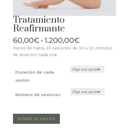
Tratamiento
Reafirmante
Rango
60,00
€
-
1.200,00
€
de
Packs de hasta 20 sesiones de 30 o 50 minutos
precios:
de duración cada una.
desde
60,00€
hasta
Duración de cada
1.200,00€
sesión
Número de sesiones
Tratamiento
Añadir al carrito
Reafirmante