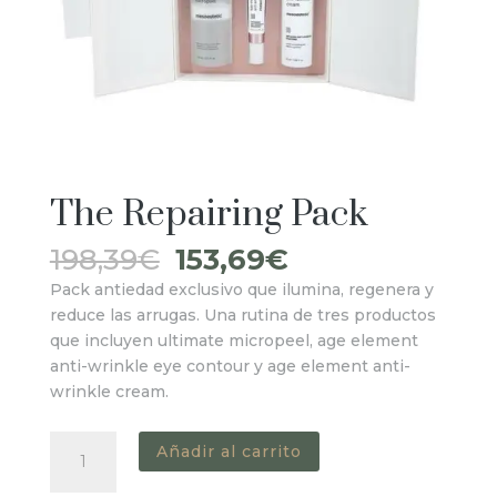
The Repairing Pack
El
El
198,39
€
153,69
€
precio
precio
Pack antiedad exclusivo que ilumina, regenera y
original
actual
reduce las arrugas. Una rutina de tres productos
era:
es:
que incluyen ultimate micropeel, age element
198,39€.
153,69€.
anti-wrinkle eye contour y age element anti-
wrinkle cream.
The
Añadir al carrito
Repairing
Pack