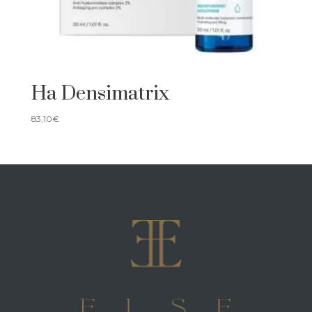
Ha Densimatrix
83,10
€