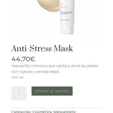
Anti-Stress Mask
44,70
€
Mascarilla intensiva que calma y alivia las pieles
con rojeces y sensibilidad.
100 ml
Anti-
Añadir al carrito
Stress
Mask
cantidad
Categorías:
Cosmética
,
Mesoestetic