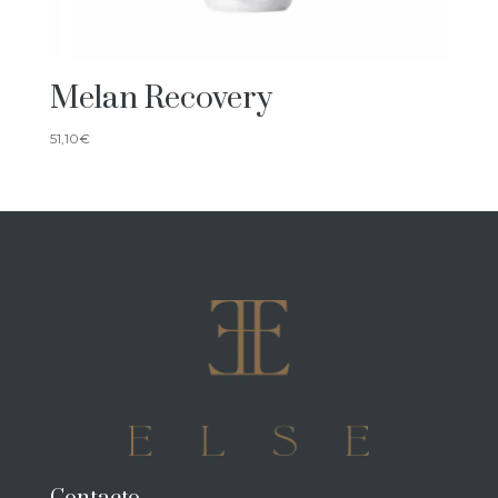
Melan Recovery
51,10
€