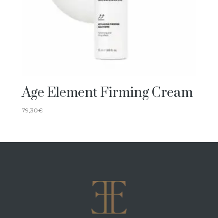
Age Element Firming Cream
79,30
€