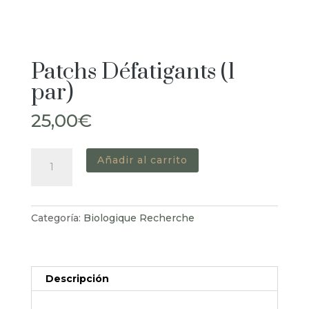
Patchs Défatigants (1
par)
25,00
€
Patchs
Añadir al carrito
Défatigants
(1
par)
Categoría:
Biologique Recherche
cantidad
Descripción