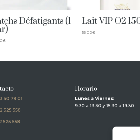
tchs Défatigants (1
Lait VIP O2 15
ar)
55,00
€
00
€
tacto
Horario
3 50 79 01
Lunes a Viernes:
9:30 a 13:30 y 15:30 a 19:30
2 525 558
 525 558