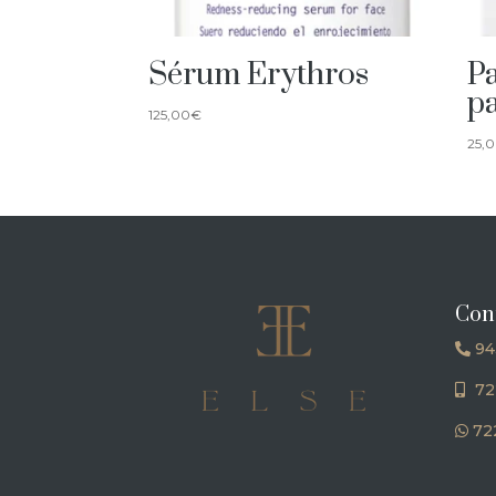
Sérum Erythros
Pa
p
125,00
€
25,
Con
94
72
722