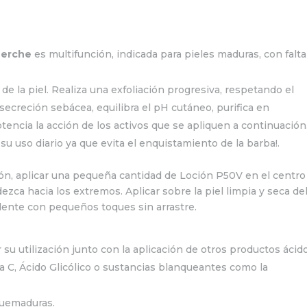
herche
es multifunción, indicada para pieles maduras, con falta
de la piel. Realiza una exfoliación progresiva, respetando el
la secreción sebácea, equilibra el pH cutáneo, purifica en
otencia la acción de los activos que se apliquen a continuación
u uso diario ya que evita el enquistamiento de la barba!.
ón, aplicar una pequeña cantidad de Loción P50V en el centro
zca hacia los extremos. Aplicar sobre la piel limpia y seca de
ndente con pequeños toques sin arrastre.
r su utilización junto con la aplicación de otros productos ácid
a C, Ácido Glicólico o sustancias blanqueantes como la
 quemaduras.