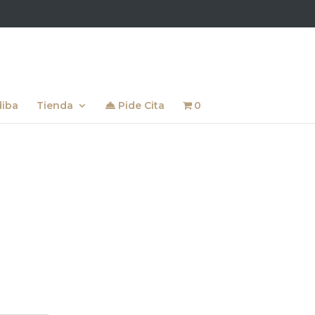
diba
Tienda
Pide Cita
0