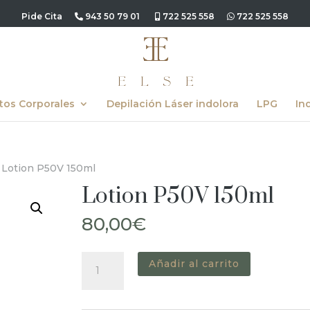
Pide Cita
943 50 79 01
722 525 558
722 525 558
tos Corporales
Depilación Láser indolora
LPG
In
 Lotion P50V 150ml
Lotion P50V 150ml
80,00
€
Lotion
Añadir al carrito
P50V
150ml
cantidad