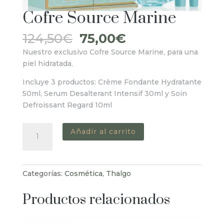
Cofre Source Marine
El
El
124,50
€
75,00
€
precio
precio
Nuestro exclusivo Cofre Source Marine, para una
original
actual
piel hidratada.
era:
es:
124,50€.
75,00€.
Incluye 3 productos: Crème Fondante Hydratante
50ml, Serum Desalterant Intensif 30ml y Soin
Defroissant Regard 10ml
Cofre
Añadir al carrito
Source
Marine
cantidad
Categorías:
Cosmética
,
Thalgo
Productos relacionados