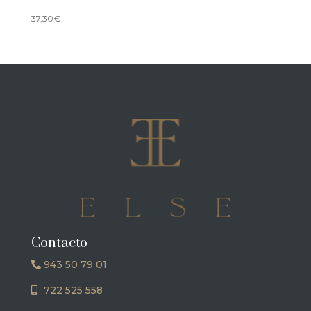
37,30
€
Contacto
943 50 79 01
722 525 558