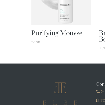
Purifying Mousse
Br
B
27,70
€
50,
Con
94
72