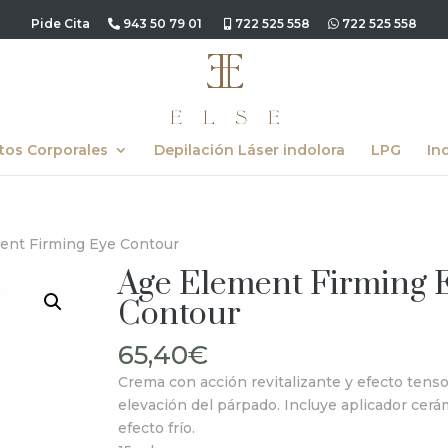
Pide Cita
943 50 79 01
722 525 558
722 525 558
tos Corporales
Depilación Láser indolora
LPG
In
ent Firming Eye Contour
Age Element Firming 
Contour
65,40
€
Crema con acción revitalizante y efecto tenso
elevación del párpado. Incluye aplicador cer
efecto frío.