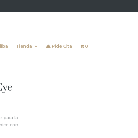
diba
Tienda
Pide Cita
0
Eye
r para la
ámico con