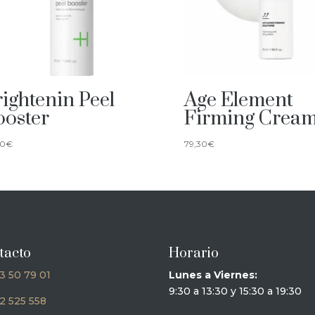
ightenin Peel
Age Element
ooster
Firming Crea
90
€
79,30
€
tacto
Horario
3 50 79 01
Lunes a Viernes:
9:30 a 13:30 y 15:30 a 19:30
2 525 558