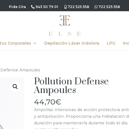
Pide Cita
943 50 79 01
722 525 558
722 525 558
tos Corporales
Depilación Láser indolora
LPG
In
n Defense Ampoules
Pollution Defense
Ampoules
44,70
€
Ampollas intensivas de acción protectora ant
y antipolución. Proporciona una hidratación d
duración para mantenerla durante todo el día.