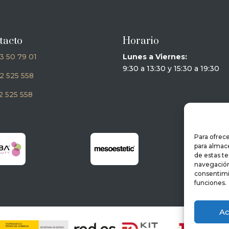
tacto
Horario
3 50 79 01
Lunes a Viernes:
9:30 a 13:30 y 15:30 a 19:30
2 525 558
 525 558
Para ofrece
para almace
de estas t
navegación 
consentimi
funciones.
Ac