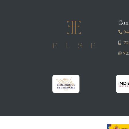
Con
94
72
722