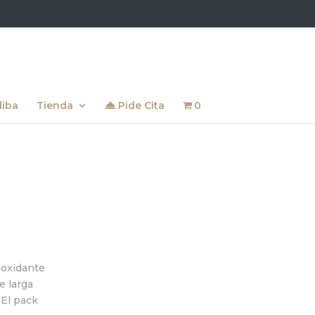
diba
Tienda
Pide Cita
0
ioxidante
e larga
 El pack