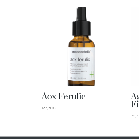
Aox Ferulic
A
F
127,80
€
79,