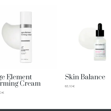
ge Element
Skin Balance
irming Cream
83,10
€
30
€