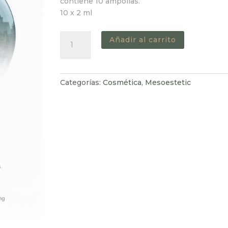
contiene 10 ampollas.
10 x 2 ml
Pollution
Añadir al carrito
Defense
Ampoules
cantidad
Categorías:
Cosmética
,
Mesoestetic