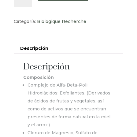
P50
PIGM
400
Categoría:
Biologique Recherche
250ml
cantidad
Descripción
Descripción
Composición
Complejo de Alfa-Beta-Poli
Hidroxiácidos: Exfoliantes. (Derivados
de ácidos de frutas y vegetales, así
como de activos que se encuentran
presentes de forma natural en la miel
y el arroz.).
Cloruro de Magnesio, Sulfato de