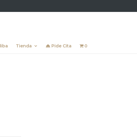
diba
Tienda
Pide Cita
0