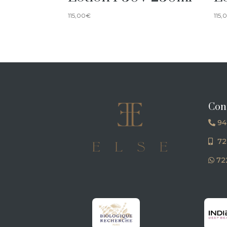
115,00
€
115,
Con
94
72
722