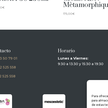
Mètamorphiq
00
€
175,00
€
tacto
Horario
3 50 79 01
Lunes a Viernes:
9:30 a 13:30 y 15:30 a 19:30
2 525 558
 525 558
Para ofrece
para almace
de estas t