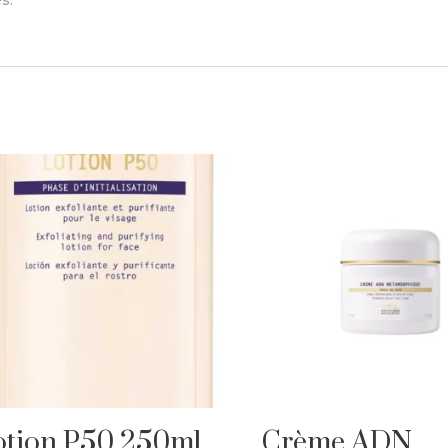
otion P50 250ml
Crème ADN