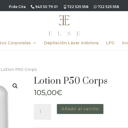
Pide Cita
943 50 79 01
722 525 558
722 525 558
tos Corporales
Depilación Láser indolora
LPG
In
 Lotion P50 Corps
Lotion P50 Corps
105,00
€
Lotion
Añadir al carrito
P50
Corps
cantidad