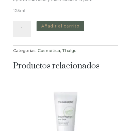
125ml
Huile-
Añadir al carrito
en-
Gel
Démaquillante
Categorías:
Cosmética
,
Thalgo
cantidad
Productos relacionados