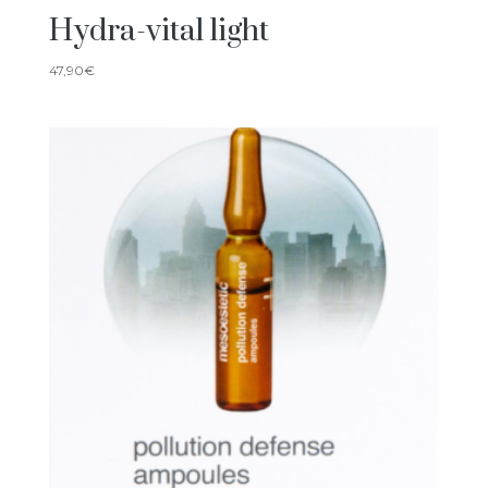
Hydra-vital light
47,90
€