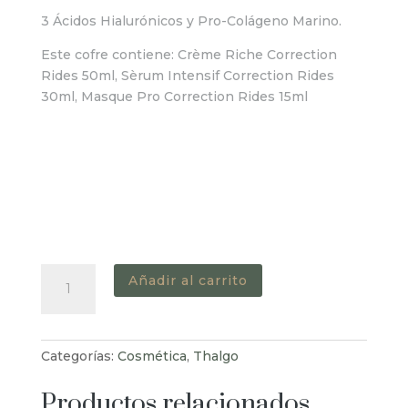
3 Ácidos Hialurónicos y Pro-Colágeno Marino.
Este cofre contiene: Crème Riche Correction
Rides 50ml, Sèrum Intensif Correction Rides
30ml, Masque Pro Correction Rides 15ml
Cofre
Añadir al carrito
Hyalu-
Procollagen
cantidad
Categorías:
Cosmética
,
Thalgo
Productos relacionados