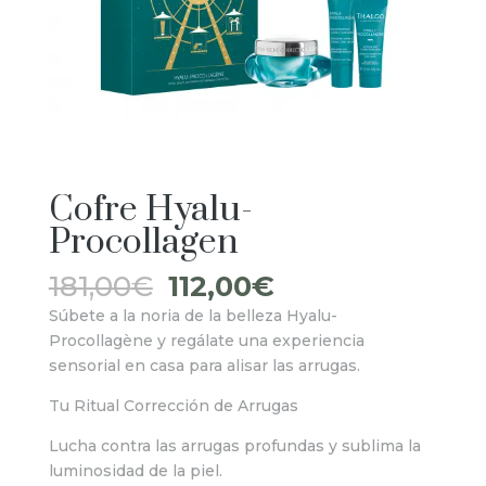
Cofre Hyalu-
Procollagen
El
El
181,00
€
112,00
€
precio
precio
Súbete a la noria de la belleza Hyalu-
original
actual
Procollagène y regálate una experiencia
era:
es:
sensorial en casa para alisar las arrugas.
181,00€.
112,00€.
Tu Ritual Corrección de Arrugas
Lucha contra las arrugas profundas y sublima la
luminosidad de la piel.