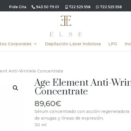
Pide Cita
943 50 79 01
722 525 558
722 525 558
tos Corporales
Depilación Láser indolora
LPG
In
ent Anti-Wrinkle Concentrate
Age Element Anti-Wri
Concentrate
89,60
€
Sérum concentrado con acción regeneradora 
de arrugas y líneas de expresión.
30 ml