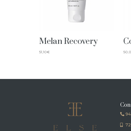
Melan Recovery
C
51,10
€
50,
Con
94
72