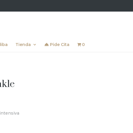
diba
Tienda
Pide Cita
0
nkle
intensiva