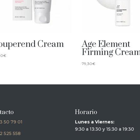
ouperend Cream
Age Element
Firming Crea
00
€
79,30
€
tacto
Horario
3 50 79 01
Lunes a Viernes:
9:30 a 13:30 y 15:30 a 19:30
2 525 558