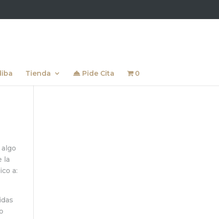
diba
Tienda
Pide Cita
0
 algo
 la
ico a:
idas
mo