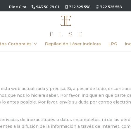
Pide Cita
943 50 79 01
722 525 558
722 525 558
tos Corporales
Depilación Láser indolora
LPG
In
ta web actualizada y precisa. Si, a pesar de todo, encontrara
os que nos lo hiciera saber. Por favor, indique en qué parte de
lo antes posible. Por favor, envíe su duda por correo electrón
erivadas de inexactitudes o datos incompletos, ni de las pérd
ntes a la difusión de la información a través de Internet, co