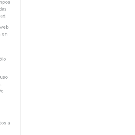
ampos
adas
ad.
 web
a en
ólo
 uso
,
/o
tos a