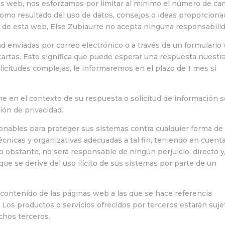
arios web, nos esforzamos por limitar al mínimo el número de c
 como resultado del uso de datos, consejos o ideas proporcion
 de esta web, Else Zubiaurre no acepta ninguna responsabilid
d enviadas por correo electrónico o a través de un formulario
cartas. Esto significa que puede esperar una respuesta nuestr
licitudes complejas, le informaremos en el plazo de 1 mes si
e en el contexto de su respuesta o solicitud de información s
ión de privacidad.
zonables para proteger sus sistemas contra cualquier forma de
 técnicas y organizativas adecuadas a tal fin, teniendo en cuenta
No obstante, no será responsable de ningún perjuicio, directo y
 que se derive del uso ilícito de sus sistemas por parte de un
contenido de las páginas web a las que se hace referencia
 Los productos o servicios ofrecidos por terceros estarán suje
chos terceros.